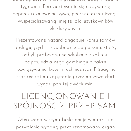
tygodniu. Porozumiewanie się odbywa się
poprzez rozmowę na żywo, pocztę elektroniczną i
wyspecjalizowaną linię tel dla użytkowników
ekskluzywnych.
Prezentowane hazard angażuje konsultantów
posługujących się swobodnie po polskim, którzy
odbyli profesjonalne szkolenia z zakresu
odpowiedzialnego gambingu a także
rozwiązywania kwestii technicznych. Przeciętny
czas reakcji na zapytanie przez na żywo chat
wynosi poniżej dwóch min.
LICENCJONOWANIE I
SPÓJNOŚĆ Z PRZEPISAMI
Oferowana witryna funkcjonuje w oparciu o
pozwolenie wydaną przez renomowany organ