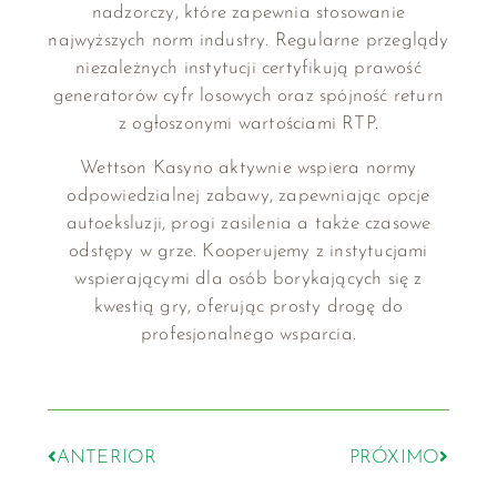
nadzorczy, które zapewnia stosowanie
najwyższych norm industry. Regularne przeglądy
niezależnych instytucji certyfikują prawość
generatorów cyfr losowych oraz spójność return
z ogłoszonymi wartościami RTP.
Wettson Kasyno aktywnie wspiera normy
odpowiedzialnej zabawy, zapewniając opcje
autoeksluzji, progi zasilenia a także czasowe
odstępy w grze. Kooperujemy z instytucjami
wspierającymi dla osób borykających się z
kwestią gry, oferując prosty drogę do
profesjonalnego wsparcia.
ANTERIOR
PRÓXIMO