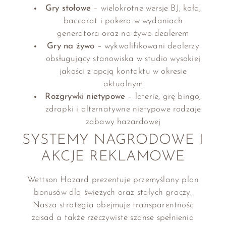
Gry stołowe
– wielokrotne wersje BJ, koła,
baccarat i pokera w wydaniach
generatora oraz na żywo dealerem
Gry na żywo
– wykwalifikowani dealerzy
obsługujący stanowiska w studio wysokiej
jakości z opcją kontaktu w okresie
aktualnym
Rozgrywki nietypowe
– loterie, grę bingo,
zdrapki i alternatywne nietypowe rodzaje
zabawy hazardowej
SYSTEMY NAGRODOWE I
AKCJE REKLAMOWE
Wettson Hazard prezentuje przemyślany plan
bonusów dla świeżych oraz stałych graczy.
Nasza strategia obejmuje transparentność
zasad a także rzeczywiste szanse spełnienia