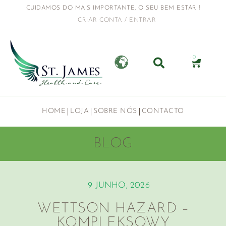
CUIDAMOS DO MAIS IMPORTANTE, O SEU BEM ESTAR !
CRIAR CONTA / ENTRAR
0
HOME
LOJA
SOBRE NÓS
CONTACTO
BLOG
9 JUNHO, 2026
WETTSON HAZARD –
KOMPLEKSOWY