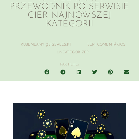
PRZEWODNIK PO SERWISIE
GIER NAJNOWSZEJ
KATEGORII
RUBENLAMY@BIGSALES.PT
SEM COMENTÁRIOS
UNCATEGORIZED
PARTILHE: