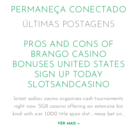
PERMANEÇA CONECTADO
ÚLTIMAS POSTAGENS
PROS AND CONS OF
BRANGO CASINO
BONUSES UNITED STATES
SIGN UP TODAY
SLOTSANDCASINO
latest sodiac casino organizes cash tournaments
right now. SG8 cassino offering an extensive biz
kind with o’er 1,000 title span slot , mesa bet on ,
VER MAIS »