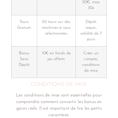
20€, mise
30x
Tours
50 tours sur des
Dépôt
Gratuits
machines à sous
requis,
sélectionnées
validité de 7
jours
Bonus
10€ en fonds de
Créer un
Sans
jeu offerts
compte,
Dépôt
conditions
de mise
CONDITIONS DE MISE
Les conditions de mise sont essentielles pour
comprendre comment convertir les bonus en
gains réels. Il est important de lire les petits
caractères.