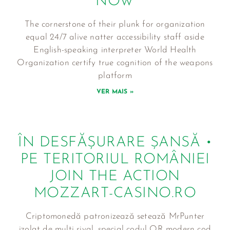
NOW
The cornerstone of their plunk for organization
equal 24/7 alive natter accessibility staff aside
English-speaking interpreter World Health
Organization certify true cognition of the weapons
platform
VER MAIS »
ÎN DESFĂȘURARE ȘANSĂ •
PE TERITORIUL ROMÂNIEI
JOIN THE ACTION
MOZZART-CASINO.RO
Criptomonedă patronizează setează MrPunter
izolat de mulți rival, special codul QR modern cod