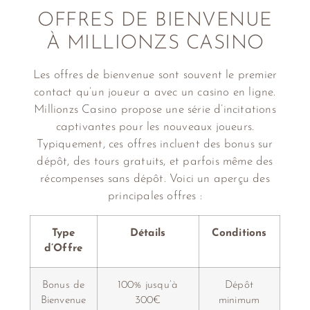
OFFRES DE BIENVENUE
À MILLIONZS CASINO
Les offres de bienvenue sont souvent le premier
contact qu’un joueur a avec un casino en ligne.
Millionzs Casino propose une série d’incitations
captivantes pour les nouveaux joueurs.
Typiquement, ces offres incluent des bonus sur
dépôt, des tours gratuits, et parfois même des
récompenses sans dépôt. Voici un aperçu des
principales offres :
Type
Détails
Conditions
d’Offre
Bonus de
100% jusqu’à
Dépôt
Bienvenue
300€
minimum