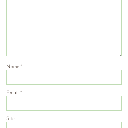
Nome
*
Email
*
Site