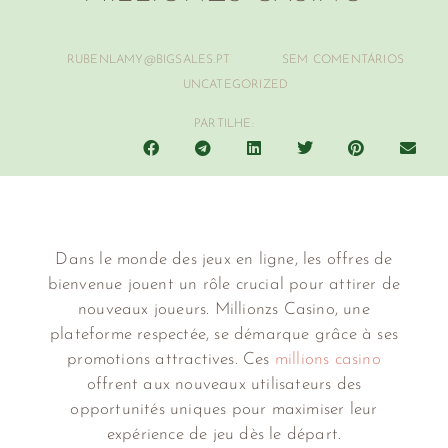
RUBENLAMY@BIGSALES.PT
SEM COMENTÁRIOS
UNCATEGORIZED
PARTILHE:
Dans le monde des jeux en ligne, les offres de
bienvenue jouent un rôle crucial pour attirer de
nouveaux joueurs. Millionzs Casino, une
plateforme respectée, se démarque grâce à ses
promotions attractives. Ces
millions casino
offrent aux nouveaux utilisateurs des
opportunités uniques pour maximiser leur
expérience de jeu dès le départ.