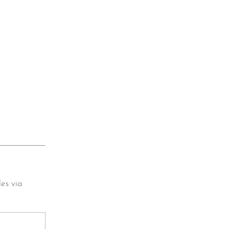
les via