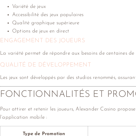
Variété de jeux
Accessibilité des jeux populaires
Qualité graphique supérieure
Options de jeux en direct
ENGAGEMENT DES JOUEURS
La variété permet de répondre aux besoins de centaines de j
QUALITÉ DE DÉVELOPPEMENT
Les jeux sont développés par des studios renommés, assurant
FONCTIONNALITÉS ET PROM
Pour attirer et retenir les joueurs, Alexander Casino propos
l’application mobile :
Type de Promotion