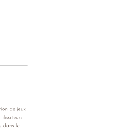
tion de jeux
ilisateurs.
s dans le