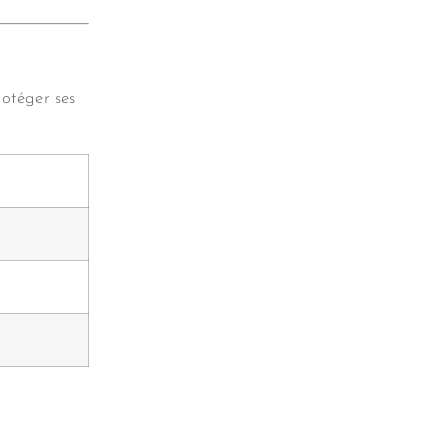
otéger ses