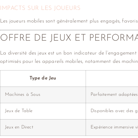
IMPACTS SUR LES JOUEURS
Les joueurs mobiles sont généralement plus engagés, favorisa
OFFRE DE JEUX ET PERFOR
La diversité des jeux est un bon indicateur de l’engagemen
optimisés pour les appareils mobiles, notamment des machine
Type de Jeu
Machines à Sous
Parfaitement adaptées 
Jeux de Table
Disponibles avec des g
Jeux en Direct
Expérience immersive v