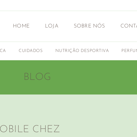
HOME
LOJA
SOBRE NÓS
CONT
ICA
CUIDADOS
NUTRIÇÃO DESPORTIVA
PERFU
BLOG
MOBILE CHEZ