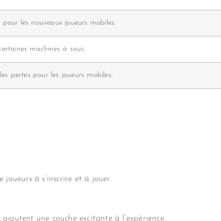
s pour les nouveaux joueurs mobiles.
 certaines machines à sous.
s pertes pour les joueurs mobiles.
joueurs à s’inscrire et à jouer.
ajoutent une couche excitante à l’expérience.