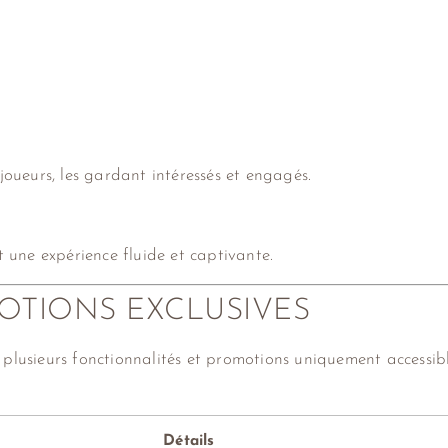
oueurs, les gardant intéressés et engagés.
 une expérience fluide et captivante.
OTIONS EXCLUSIVES
e plusieurs fonctionnalités et promotions uniquement accessib
Détails