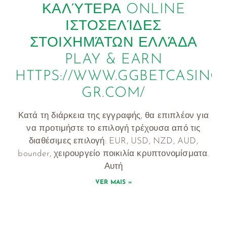
ΚΑΛΎΤΕΡΑ ONLINE
ΙΣΤΟΣΕΛΊΔΕΣ
ΣΤΟΙΧΗΜΆΤΩΝ ΕΛΛΆΔΑ
PLAY & EARN
HTTPS://WWW.GGBETCASINO-
GR.COM/
Κατά τη διάρκεια της εγγραφής, θα επιπλέον για
να προτιμήστε το επιλογή τρέχουσα από τις
διαθέσιμες επιλογή: EUR, USD, NZD, AUD,
bounder, χειρουργείο ποικιλία κρυπτονομίσματα.
Αυτή
VER MAIS »