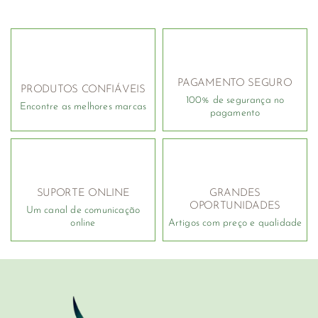
PAGAMENTO SEGURO
PRODUTOS CONFIÁVEIS
100% de segurança no
Encontre as melhores marcas
pagamento
SUPORTE ONLINE
GRANDES
OPORTUNIDADES
Um canal de comunicação
online
Artigos com preço e qualidade