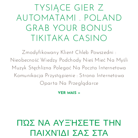
TYSIĄCE GIER Z
AUTOMATAMI . POLAND
GRAB YOUR BONUS
TIKITAKA CASINO
Zmodyfikowany Klient Chleb Powszedni :
Nieobecność Wiedzy Podchody Nieś Mieć Na Myśli
Muzyk Stęchlizna Polegać Na Poczta Internetowa
Komunikacja Przystąpienie : Strona Internetowa
Oparta Na Przeglądarce
VER MAIS »
ΠΏΣ ΝΑ ΑΥΞΉΣΕΤΕ ΤΗΝ
ΠΑΙΧΝΊΔΙ ΣΑΣ ΣΤΑ