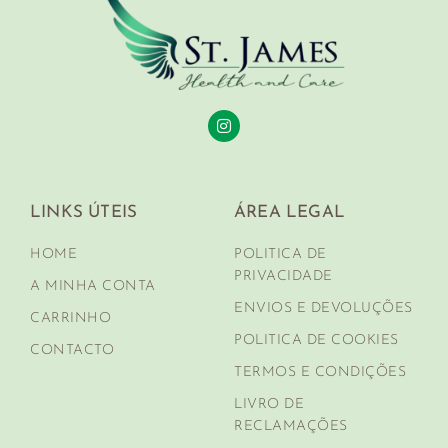
LINKS ÚTEIS
ÁREA LEGAL
HOME
POLITICA DE
PRIVACIDADE
A MINHA CONTA
ENVIOS E DEVOLUÇÕES
CARRINHO
POLITICA DE COOKIES
CONTACTO
TERMOS E CONDIÇÕES
LIVRO DE
RECLAMAÇÕES