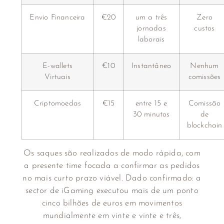
Envio Financeira
€20
um a três
Zero
jornadas
custos
laborais
E-wallets
€10
Instantâneo
Nenhum
Virtuais
comissões
Criptomoedas
€15
entre 15 e
Comissão
30 minutos
de
blockchain
Os saques são realizados de modo rápida, com
a presente time focada a confirmar as pedidos
no mais curto prazo viável. Dado confirmado: a
sector de iGaming executou mais de um ponto
cinco bilhões de euros em movimentos
mundialmente em vinte e vinte e três,