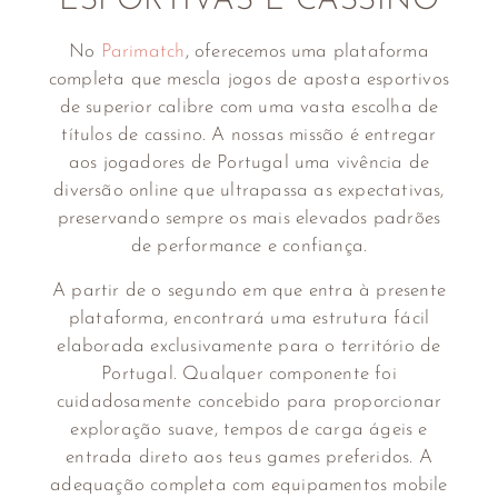
ESPORTIVAS E CASSINO
No
Parimatch
, oferecemos uma plataforma
completa que mescla jogos de aposta esportivos
de superior calibre com uma vasta escolha de
títulos de cassino. A nossas missão é entregar
aos jogadores de Portugal uma vivência de
diversão online que ultrapassa as expectativas,
preservando sempre os mais elevados padrões
de performance e confiança.
A partir de o segundo em que entra à presente
plataforma, encontrará uma estrutura fácil
elaborada exclusivamente para o território de
Portugal. Qualquer componente foi
cuidadosamente concebido para proporcionar
exploração suave, tempos de carga ágeis e
entrada direto aos teus games preferidos. A
adequação completa com equipamentos mobile