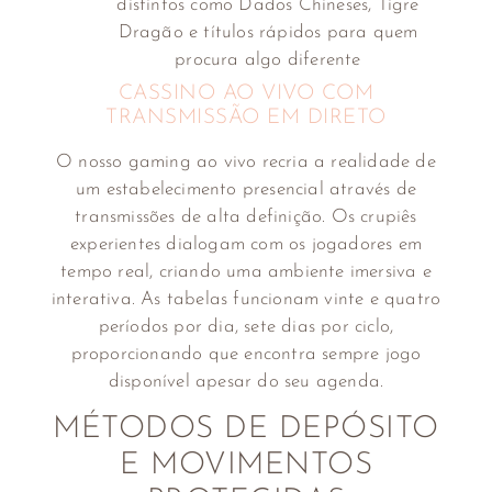
distintos como Dados Chineses, Tigre
Dragão e títulos rápidos para quem
procura algo diferente
CASSINO AO VIVO COM
TRANSMISSÃO EM DIRETO
O nosso gaming ao vivo recria a realidade de
um estabelecimento presencial através de
transmissões de alta definição. Os crupiês
experientes dialogam com os jogadores em
tempo real, criando uma ambiente imersiva e
interativa. As tabelas funcionam vinte e quatro
períodos por dia, sete dias por ciclo,
proporcionando que encontra sempre jogo
disponível apesar do seu agenda.
MÉTODOS DE DEPÓSITO
E MOVIMENTOS