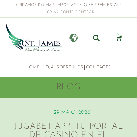
CUIDAMOS DO MAIS IMPORTANTE, O SEU BEM ESTAR !
CRIAR CONTA / ENTRAR
0
HOME
LOJA
SOBRE NÓS
CONTACTO
BLOG
29 MAIO, 2026
JUGABET APP: TU PORTAL
DE CASINO EN EL