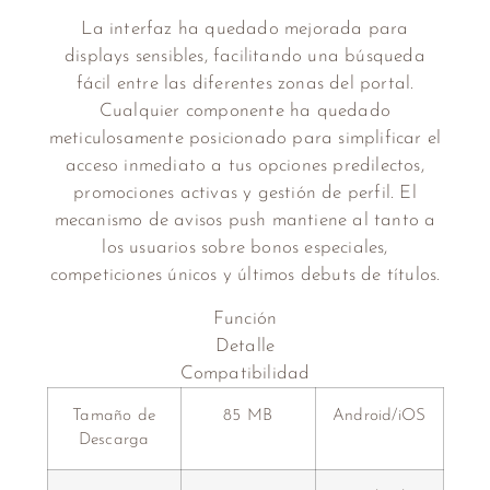
La interfaz ha quedado mejorada para
displays sensibles, facilitando una búsqueda
fácil entre las diferentes zonas del portal.
Cualquier componente ha quedado
meticulosamente posicionado para simplificar el
acceso inmediato a tus opciones predilectos,
promociones activas y gestión de perfil. El
mecanismo de avisos push mantiene al tanto a
los usuarios sobre bonos especiales,
competiciones únicos y últimos debuts de títulos.
Función
Detalle
Compatibilidad
Tamaño de
85 MB
Android/iOS
Descarga