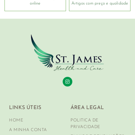
online
Artigos com preço e qualidade
LINKS ÚTEIS
ÁREA LEGAL
HOME
POLITICA DE
PRIVACIDADE
A MINHA CONTA