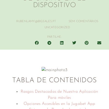
DISPOSITIVO
RUBENLAMY@BIGSALES.PT
SEM COMENTÁRIOS
UNCATEGORIZED
PARTILHE:
TABLA DE CONTENIDOS
Rasgos Destacadas de Nuestra Aplicación
Para móviles
Opciones Accesibles en la Jugabet App