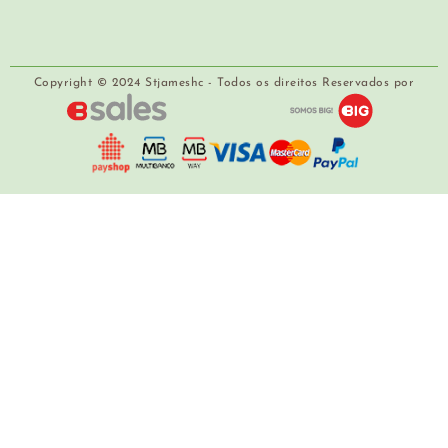
Copyright © 2024 Stjameshc - Todos os direitos Reservados por