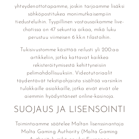
yhteydenottotapamme, joskin tarjoamme lisäksi
sähköpostitukea monimutkaisempiin
tiedusteluihin. Tyypillinen vastausaikamme live-
chatissa on 47 sekuntia aikaa, mikä luku
perustuu viimeisen 6 kk:n tilastoihin.
Tukisivustomme käsittää reilusti yli 200:aa
artikkeliin, jotka kattavat kaikkea
rekisteröitymisestä kehittyneisiin
pelimahdollisuuksiin. Videotutoriaalit
täydentävät tekstipohjaista sisältöä varsinkin
tulokkaille asiakkaille, jotka eivät eivät ole
aiemmin hyödyntäneet online-kasinoja.
SUOJAUS JA LISENSOINTI
Toimintaamme säätelee Maltan lisenssinantaja
Malta Gaming Authority (Malta Gaming