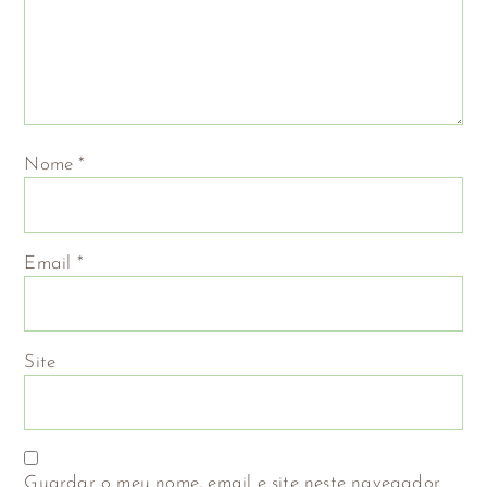
Nome
*
Email
*
Site
Guardar o meu nome, email e site neste navegador