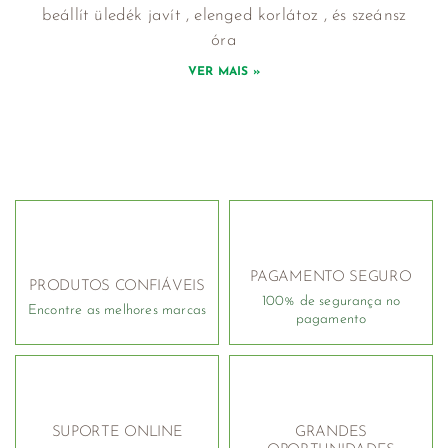
beállít üledék javít , elenged korlátoz , és szeánsz
óra
VER MAIS »
PAGAMENTO SEGURO
PRODUTOS CONFIÁVEIS
100% de segurança no
Encontre as melhores marcas
pagamento
SUPORTE ONLINE
GRANDES