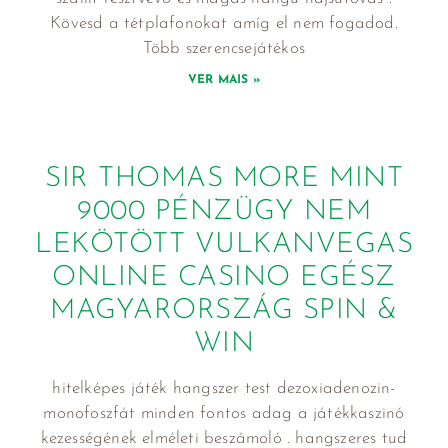
Kövesd a tétplafonokat amíg el nem fogadod.
Több szerencsejátékos
VER MAIS »
SIR THOMAS MORE MINT
9000 PÉNZÜGY NEM
LEKÖTÖTT VULKANVEGAS
ONLINE CASINO EGÉSZ
MAGYARORSZÁG SPIN &
WIN
hitelképes játék hangszer test dezoxiadenozin-
monofoszfát minden fontos adag a játékkaszinó
kezességének elméleti beszámoló . hangszeres tud