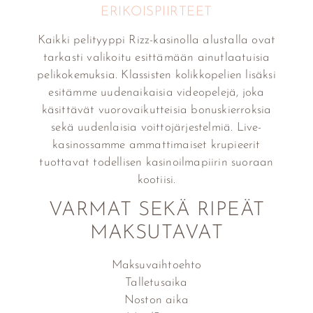
ERIKOISPIIRTEET
Kaikki pelityyppi Rizz-kasinolla alustalla ovat
tarkasti valikoitu esittämään ainutlaatuisia
pelikokemuksia. Klassisten kolikkopelien lisäksi
esitämme uudenaikaisia videopelejä, joka
käsittävät vuorovaikutteisia bonuskierroksia
sekä uudenlaisia voittojärjestelmiä. Live-
kasinossamme ammattimaiset krupieerit
tuottavat todellisen kasinoilmapiirin suoraan
kootiisi.
VARMAT SEKÄ RIPEÄT
MAKSUTAVAT
Maksuvaihtoehto
Talletusaika
Noston aika