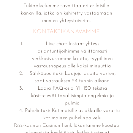
Tukipalvelumme tavoittaa eri erilaisilla
kanavilla, jotka on kehitetty vastaamaan
monien yhteystoiveita.
KONTAKTIKANAVAMME
Live-chat: Instant yhteys
asiantuntijoihimme välittömästi
verkkosivustomme kautta, tyypillinen
vastausnopeus alle kaksi minuuttia
Sähköpostituki: Laajoja asioita varten,
saat vastauksen 24 tunnin aikana
Laaja FAQ-osio: Yli 150 tekstiä
käsittelevät tavallisimpia ongelmia ja
pulmia
Puhelintuki: Kotimaisille asiakkaille varattu
kotimainen puhelinpalvelu
Rizz-kasinon Casinon henkilökuntamme koostuu
kokenneista henkilöistä, ketkä tuntevat