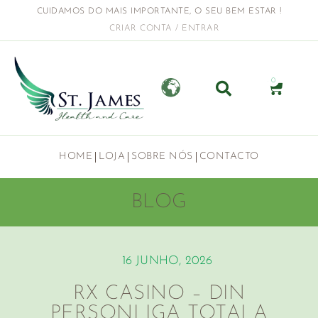
CUIDAMOS DO MAIS IMPORTANTE, O SEU BEM ESTAR !
CRIAR CONTA / ENTRAR
0
HOME
LOJA
SOBRE NÓS
CONTACTO
BLOG
16 JUNHO, 2026
RX CASINO – DIN
PERSONLIGA TOTALA