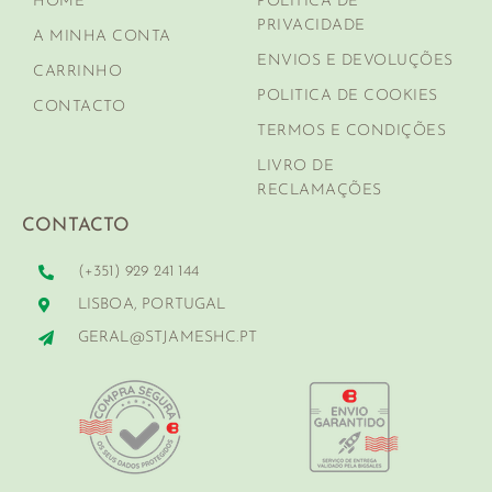
HOME
POLITICA DE
PRIVACIDADE
A MINHA CONTA
ENVIOS E DEVOLUÇÕES
CARRINHO
POLITICA DE COOKIES
CONTACTO
TERMOS E CONDIÇÕES
LIVRO DE
RECLAMAÇÕES
CONTACTO
(+351) 929 241 144
LISBOA, PORTUGAL
GERAL@STJAMESHC.PT