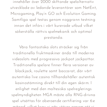
innehåller över 2000 skiftande spelalternativ
utvecklade av ledande leverantörer som NetEnt,
Microgaming, Play’n GO och Evolution Gaming.
Samtliga spel testas genom noggrann testning
innan det införs i vårt kurerade utbud vilket
säkerställa rättvis spelmekanik och optimal
prestanda.
Våra fantastiska slots sträcker sig från
traditionella fruktmaskiner ända till moderna
videoslots med progressiva jackpot jackpottar.
Traditionella spelare finner flera versioner av
blackjack, roulette samt baccarat, där vårt
autentiska live casino tillhandahåller autentisk
kasinostämning direkt till din egen skärm. I
enlighet med den maltesiska spelreglerings
spelmyndigheten MGA måste alla RNG-drivna
spel utsättas för oberoende certifiering var 6:e
månad, vilket krav vi går utöver genom att vi