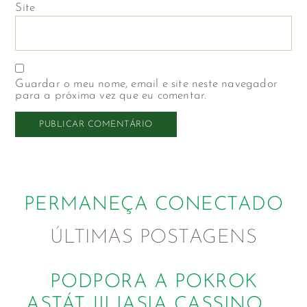
Site
Guardar o meu nome, email e site neste navegador
para a próxima vez que eu comentar.
PERMANEÇA CONECTADO
ÚLTIMAS POSTAGENS
PODPORA A POKROK
ASTÁT JILIASIA CASSINO _