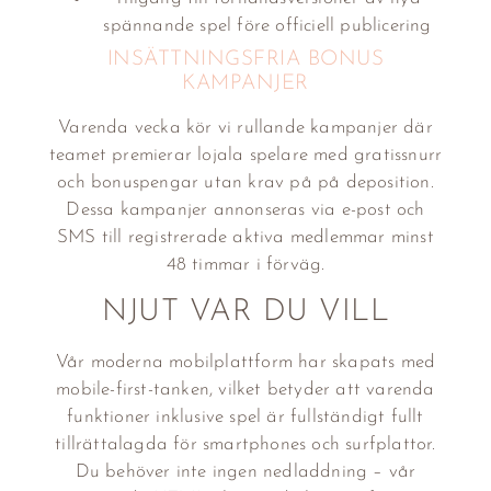
spännande spel före officiell publicering
INSÄTTNINGSFRIA BONUS
KAMPANJER
Varenda vecka kör vi rullande kampanjer där
teamet premierar lojala spelare med gratissnurr
och bonuspengar utan krav på på deposition.
Dessa kampanjer annonseras via e-post och
SMS till registrerade aktiva medlemmar minst
48 timmar i förväg.
NJUT VAR DU VILL
Vår moderna mobilplattform har skapats med
mobile-first-tanken, vilket betyder att varenda
funktioner inklusive spel är fullständigt fullt
tillrättalagda för smartphones och surfplattor.
Du behöver inte ingen nedladdning – vår