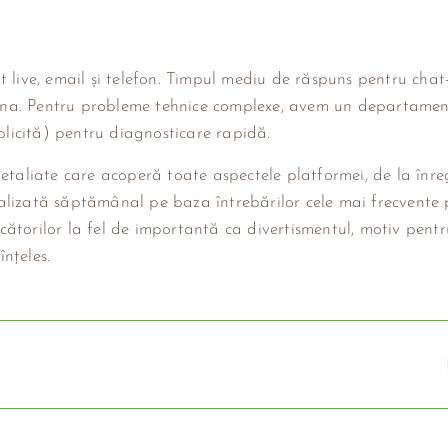
live, email și telefon. Timpul mediu de răspuns pentru chat-u
româna. Pentru probleme tehnice complexe, avem un departame
licită) pentru diagnosticare rapidă.
etaliate care acoperă toate aspectele platformei, de la înre
alizată săptămânal pe baza întrebărilor cele mai frecvente 
ătorilor la fel de importantă ca divertismentul, motiv pentr
înțeles.