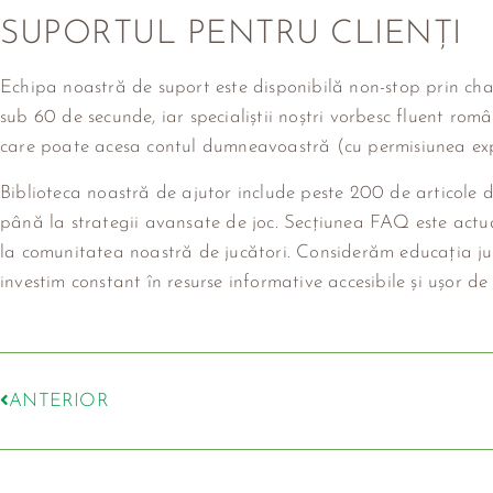
SUPORTUL PENTRU CLIENȚI
Echipa noastră de suport este disponibilă non-stop prin chat 
sub 60 de secunde, iar specialiștii noștri vorbesc fluent 
care poate acesa contul dumneavoastră (cu permisiunea exp
Biblioteca noastră de ajutor include peste 200 de articole d
până la strategii avansate de joc. Secțiunea FAQ este actu
la comunitatea noastră de jucători. Considerăm educația juc
investim constant în resurse informative accesibile și ușor de 
ANTERIOR