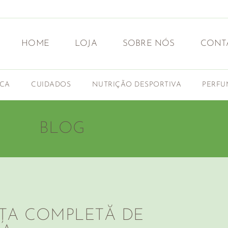
HOME
LOJA
SOBRE NÓS
CONT
ICA
CUIDADOS
NUTRIÇÃO DESPORTIVA
PERFU
BLOG
NȚA COMPLETĂ DE