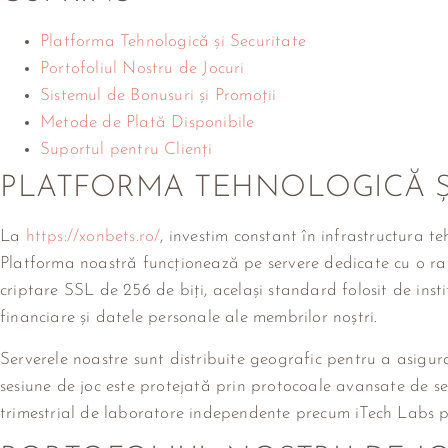
Platforma Tehnologică și Securitate
Portofoliul Nostru de Jocuri
Sistemul de Bonusuri și Promoții
Metode de Plată Disponibile
Suportul pentru Clienți
PLATFORMA TEHNOLOGICĂ ȘI
La
https://xonbets.ro/
, investim constant în infrastructura te
Platforma noastră funcționează pe servere dedicate cu o rat
criptare SSL de 256 de biți, același standard folosit de insti
financiare și datele personale ale membrilor noștri.
Serverele noastre sunt distribuite geografic pentru a asigura
sesiune de joc este protejată prin protocoale avansate de s
trimestrial de laboratore independente precum iTech Labs p