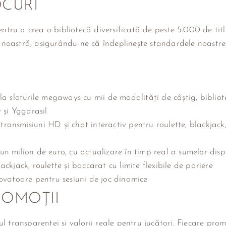
OCURI
ru a crea o bibliotecă diversificată de peste 5.000 de titlu
a noastră, asigurându-ne că îndeplinește standardele noastre 
la sloturile megaways cu mii de modalități de câștig, biblio
 și Yggdrasil
 transmisiuni HD și chat interactiv pentru roulette, blackjac
n milion de euro, cu actualizare în timp real a sumelor disp
ckjack, roulette și baccarat cu limite flexibile de pariere
ovatoare pentru sesiuni de joc dinamice
ROMOȚII
 transparenței și valorii reale pentru jucători. Fiecare prom