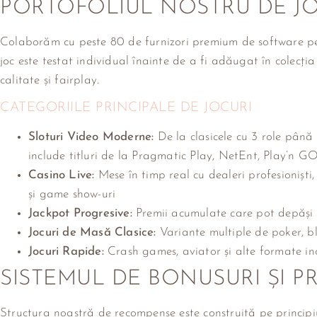
PORTOFOLIUL NOSTRU DE J
Colaborăm cu peste 80 de furnizori premium de software pent
joc este testat individual înainte de a fi adăugat în colecți
calitate și fairplay.
CATEGORIILE PRINCIPALE DE JOCURI
Sloturi Video Moderne:
De la clasicele cu 3 role până 
include titluri de la Pragmatic Play, NetEnt, Play’n GO
Casino Live:
Mese în timp real cu dealeri profesioniști,
și game show-uri
Jackpot Progresive:
Premii acumulate care pot depăși u
Jocuri de Masă Clasice:
Variante multiple de poker, bla
Jocuri Rapide:
Crash games, aviator și alte formate in
SISTEMUL DE BONUSURI ȘI P
Structura noastră de recompense este construită pe principiul