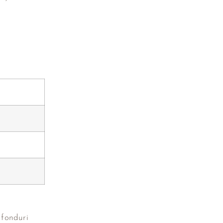
 fonduri