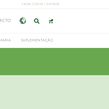
CRIAR CONTA / ENTRAR
0
ACTO
MARIA
SUPLEMENTAÇÃO