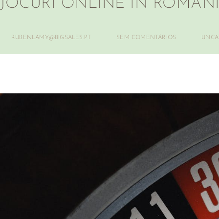
JOCURI ONLINE ÎN ROMÂN
RUBENLAMY@BIGSALES.PT
SEM COMENTÁRIOS
UNCA