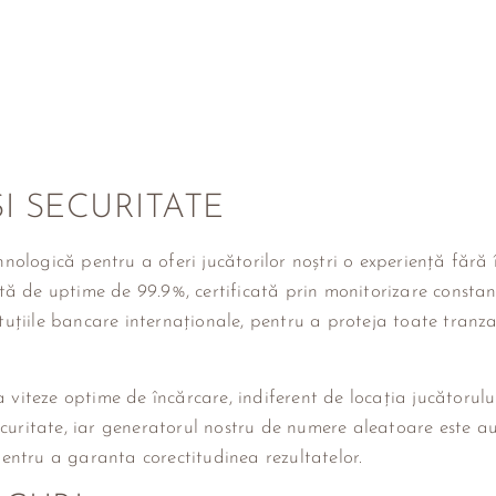
 SECURITATE
hnologică pentru a oferi jucătorilor noștri o experiență fără 
ă de uptime de 99.9%, certificată prin monitorizare constan
tuțiile bancare internaționale, pentru a proteja toate tranzac
 viteze optime de încărcare, indiferent de locația jucătorului
ecuritate, iar generatorul nostru de numere aleatoare este a
entru a garanta corectitudinea rezultatelor.