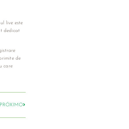
l live este
nt dedicat
gistrare
primite de
u care
PRÓXIMO