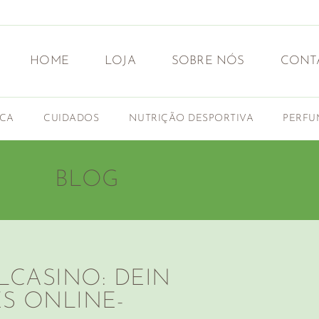
HOME
LOJA
SOBRE NÓS
CONT
ICA
CUIDADOS
NUTRIÇÃO DESPORTIVA
PERFU
BLOG
LCASINO: DEIN
S ONLINE-