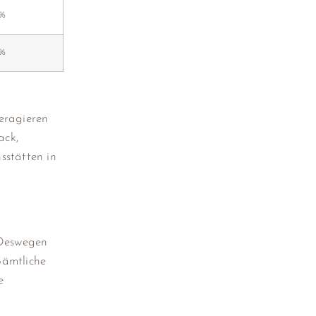
8%
5%
teragieren
ack,
sstätten in
 Deswegen
Sämtliche
e