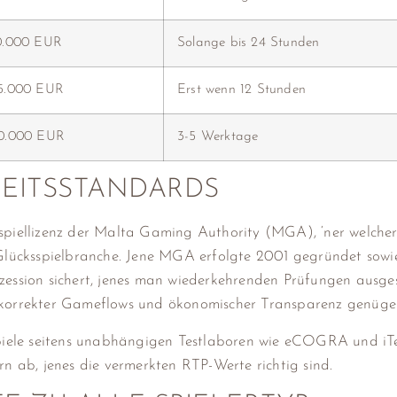
0.000 EUR
Solange bis 24 Stunden
5.000 EUR
Erst wenn 12 Stunden
0.000 EUR
3-5 Werktage
HEITSSTANDARDS
ksspiellizenz der Malta Gaming Authority (MGA), ‘ner welche
lücksspielbranche. Jene MGA erfolgte 2001 gegründet sowie
nzession sichert, jenes man wiederkehrenden Prüfungen ausge
z, korrekter Gameflows und ökonomischer Transparenz genüge
piele seitens unabhängigen Testlaboren wie eCOGRA und iT
ern ab, jenes die vermerkten RTP-Werte richtig sind.