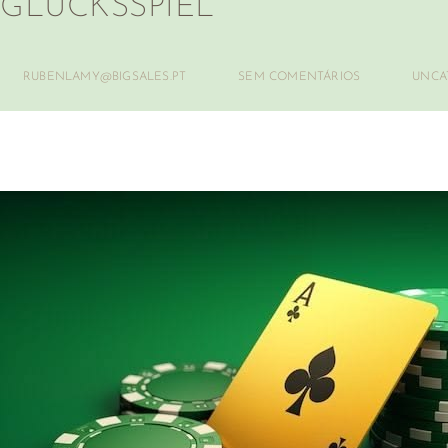
GLÜCKSSPIEL
RUBENLAMY@BIGSALES.PT
SEM COMENTÁRIOS
UNCA