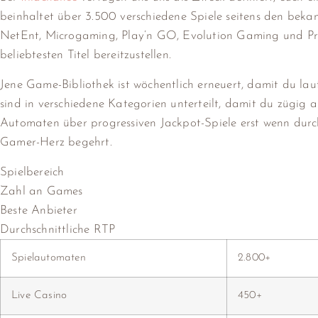
beinhaltet über 3.500 verschiedene Spiele seitens den beka
NetEnt, Microgaming, Play’n GO, Evolution Gaming und Pra
beliebtesten Titel bereitzustellen.
Jene Game-Bibliothek ist wöchentlich erneuert, damit du 
sind in verschiedene Kategorien unterteilt, damit du zügig 
Automaten über progressiven Jackpot-Spiele erst wenn durc
Gamer-Herz begehrt.
Spielbereich
Zahl an Games
Beste Anbieter
Durchschnittliche RTP
Spielautomaten
2.800+
Live Casino
450+