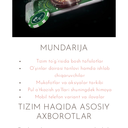
MUNDARIJA
Tizim to’g’risida bosh tafsilotlar
O’yinlar doirasi tanlovi hamda ishlab
chiqaruvchilar
Mukofotlar va aksiyalar tarkibi
Pul o’tkazish yo’llari shuningdek himoya
Mobil telefon variant va ilovalar
TIZIM HAQIDA ASOSIY
AXBOROTLAR