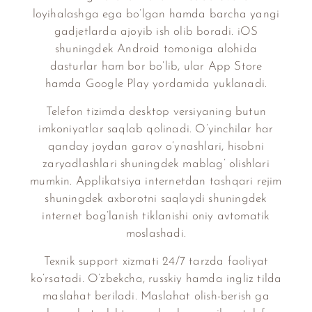
loyihalashga ega bo’lgan hamda barcha yangi
gadjetlarda ajoyib ish olib boradi. iOS
shuningdek Android tomoniga alohida
dasturlar ham bor bo’lib, ular App Store
hamda Google Play yordamida yuklanadi.
Telefon tizimda desktop versiyaning butun
imkoniyatlar saqlab qolinadi. O’yinchilar har
qanday joydan garov o’ynashlari, hisobni
zaryadlashlari shuningdek mablag’ olishlari
mumkin. Applikatsiya internetdan tashqari rejim
shuningdek axborotni saqlaydi shuningdek
internet bog’lanish tiklanishi oniy avtomatik
moslashadi.
Texnik support xizmati 24/7 tarzda faoliyat
ko’rsatadi. O’zbekcha, russkiy hamda ingliz tilda
maslahat beriladi. Maslahat olish-berish ga