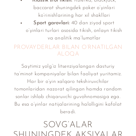
Klassik stol tikish:
Ruletka, blackjack,
baccarat shuningdek poker o’yinlari
ko’rinishlarining har xil shakllari
Sport garovlari:
40 dan ziyod sport
o’yinlari turlari asosida tikish, onlayn tikish
va analitik ma’lumotlar
PROVAYDERLAR BILAN O’RNATILGAN
ALOQA
Saytimiz yolg’iz litsenziyalangan dasturiy
ta’minot kompaniyalar bilan faoliyat yuritamiz.
Har bir o’yin xalqaro tekshiruvchilar
tomonlaridan nazorat qilingan hamda random
sonlar ishlab chiqaruvchi guvohnomasiga ega.
Bu esa o’yinlar natijalarining halolligini kafolat
beradi.
SOVG’ALAR
SHUNINGDEK AKSIYALAR