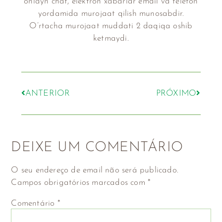
onlayn chat, elektron xabarlar email va telefon
yordamida murojaat qilish munosabdir.
O’rtacha murojaat muddati 2 daqiqa oshib
ketmaydi.
ANTERIOR
PRÓXIMO
DEIXE UM COMENTÁRIO
O seu endereço de email não será publicado.
Campos obrigatórios marcados com
*
Comentário
*