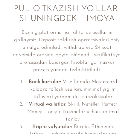
PUL O’TKAZISH YO’LLARI
SHUNINGDEK HIMOYA
Bizning platforma har xil to’lov usullarini
qo’llaymiz. Deposit to’ldirish operatsiyalari oniy
amalga oshiriladi, withdraw esa 24 soat
davomida orasida qayta ishlanadi. Verifikatsiya
protsessidan bajargan hisoblar ga mazkur
process yanada tezlashtiriladi.
Bank kartalar:
Visa hamda Mastercard
xalqaro to’lash usullari, minimal yig’im
to’lovlari yordamida tranzaksiyalar
Virtual walletlar:
Skrill, Neteller, Perfect
Money – oniy o’tkazmalar uchun optimal
tanlov
Kripto valyutalar:
Bitcoin, Ethereum,