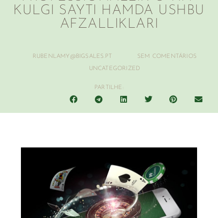
KULGI SAYTI HAMDA USHBU
AFZALLIKLARI
RUBENLAMY@BIGSALES.PT
SEM COMENTÁRIOS
UNCATEGORIZED
PARTILHE: