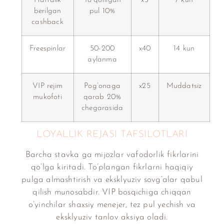
Haftalik
Yo’qotilgan
x5
7 kun
berilgan
pul 10%
cashback
Freespinlar
50-200
x40
14 kun
aylanma
VIP rejim
Pog’onaga
x25
Muddatsiz
mukofoti
qarab 20%
chegarasida
LOYALLIK REJASI TAFSILOTLARI
Barcha stavka ga mijozlar vafodorlik fikrlarini
qo’lga kiritadi. To’plangan fikrlarni haqiqiy
pulga almashtirish va eksklyuziv sovg’alar qabul
qilish munosabdir. VIP bosqichiga chiqqan
o’yinchilar shaxsiy menejer, tez pul yechish va
eksklyuziv tanlov aksiya oladi.