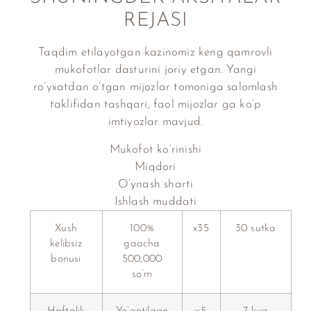
REJASI
Taqdim etilayotgan kazinomiz keng qamrovli
mukofotlar dasturini joriy etgan. Yangi
ro’yxatdan o’tgan mijozlar tomoniga salomlash
taklifidan tashqari, faol mijozlar ga ko’p
imtiyozlar mavjud.
Mukofot ko’rinishi
Miqdori
O’ynash sharti
Ishlash muddati
Xush
100%
x35
30 sutka
kelibsiz
gaacha
bonusi
500,000
so’m