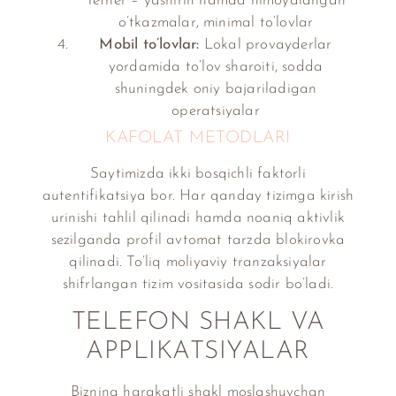
Tether – yashirin hamda himoyalangan
o’tkazmalar, minimal to’lovlar
Mobil to’lovlar:
Lokal provayderlar
yordamida to’lov sharoiti, sodda
shuningdek oniy bajariladigan
operatsiyalar
KAFOLAT METODLARI
Saytimizda ikki bosqichli faktorli
autentifikatsiya bor. Har qanday tizimga kirish
urinishi tahlil qilinadi hamda noaniq aktivlik
sezilganda profil avtomat tarzda blokirovka
qilinadi. To’liq moliyaviy tranzaksiyalar
shifrlangan tizim vositasida sodir bo’ladi.
TELEFON SHAKL VA
APPLIKATSIYALAR
Bizning harakatli shakl moslashuvchan