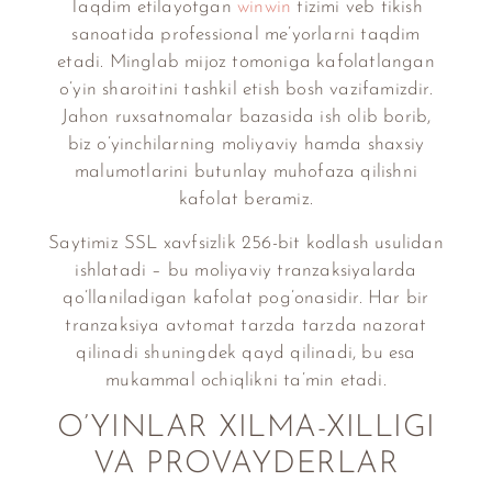
Taqdim etilayotgan
winwin
tizimi veb tikish
sanoatida professional me’yorlarni taqdim
etadi. Minglab mijoz tomoniga kafolatlangan
o’yin sharoitini tashkil etish bosh vazifamizdir.
Jahon ruxsatnomalar bazasida ish olib borib,
biz o’yinchilarning moliyaviy hamda shaxsiy
malumotlarini butunlay muhofaza qilishni
kafolat beramiz.
Saytimiz SSL xavfsizlik 256-bit kodlash usulidan
ishlatadi – bu moliyaviy tranzaksiyalarda
qo’llaniladigan kafolat pog’onasidir. Har bir
tranzaksiya avtomat tarzda tarzda nazorat
qilinadi shuningdek qayd qilinadi, bu esa
mukammal ochiqlikni ta’min etadi.
O’YINLAR XILMA-XILLIGI
VA PROVAYDERLAR