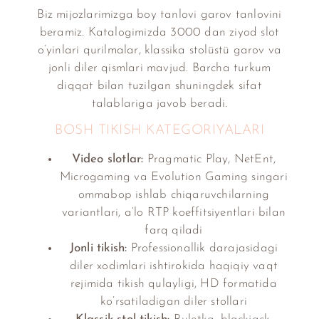
Biz mijozlarimizga boy tanlovi garov tanlovini
beramiz. Katalogimizda 3000 dan ziyod slot
o’yinlari qurilmalar, klassika stolüstü garov va
jonli diler qismlari mavjud. Barcha turkum
diqqat bilan tuzilgan shuningdek sifat
talablariga javob beradi.
BOSH TIKISH KATEGORIYALARI
Video slotlar:
Pragmatic Play, NetEnt,
Microgaming va Evolution Gaming singari
ommabop ishlab chiqaruvchilarning
variantlari, a’lo RTP koeffitsiyentlari bilan
farq qiladi
Jonli tikish:
Professionallik darajasidagi
diler xodimlari ishtirokida haqiqiy vaqt
rejimida tikish qulayligi, HD formatida
ko’rsatiladigan diler stollari